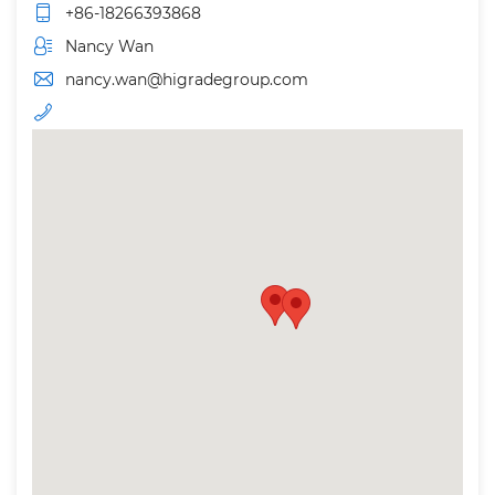
+86-18266393868
Nancy Wan
nancy.wan@higradegroup.com