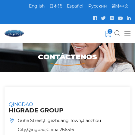
English
日本語
Español
Pусский
简体中文
0
CONTÁCTENOS
QINGDAO
HIGRADE GROUP
Guhe Street,Ligezhuang Town,Jiaozhou
City,Qingdao,China 266316