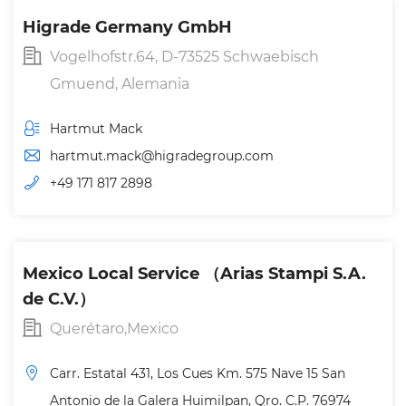
Higrade Germany GmbH
Vogelhofstr.64, D-73525 Schwaebisch
Gmuend, Alemania
Hartmut Mack
hartmut.mack@higradegroup.com
+49 171 817 2898
Mexico Local Service （Arias Stampi S.A.
de C.V.）
Querétaro,Mexico
Carr. Estatal 431, Los Cues Km. 575 Nave 15 San
Antonio de la Galera Huimilpan, Qro. C.P. 76974