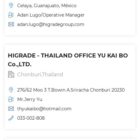
Celaya, Guanajuato, México
Adan Lugo/Operative Manager
adan.lugo@higradegroup.com
HIGRADE - THAILAND OFFICE YU KAI BO
Co.,LTD.
Chonburi,Thailand
276/62 Moo 3 T.Bowin A.Sriracha Chonburi 20230
Mr.Jerry Yu
thyukaibo@hotmail.com
033-002-808