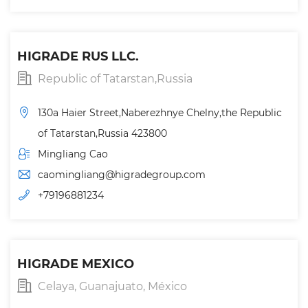
HIGRADE RUS LLC.
Republic of Tatarstan,Russia
130a Haier Street,Naberezhnye Chelny,the Republic
of Tatarstan,Russia 423800
Mingliang Cao
caomingliang@higradegroup.com
+79196881234
HIGRADE MEXICO
Celaya, Guanajuato, México