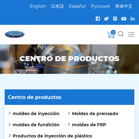
English
日本語
Español
Pусский
简体中文
0
CENTRO DE PRODUCTOS
Centro de productos
moldes de inyección
Moldes de prensado
moldes de fundición
moldes de FRP
Productos de inyección de plástico