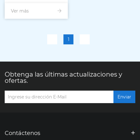
, aplicado al marco de la
Ver más
TV
1
Obtenga las últimas actualizaciones y
ofertas.
Enviar
Contáctenos