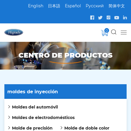
English
日本語
Español
Pусский
简体中文
0
CENTRO DE PRODUCTOS
moldes de inyección
Moldes del automóvil
Moldes de electrodomésticos
Molde de precisión
Molde de doble color