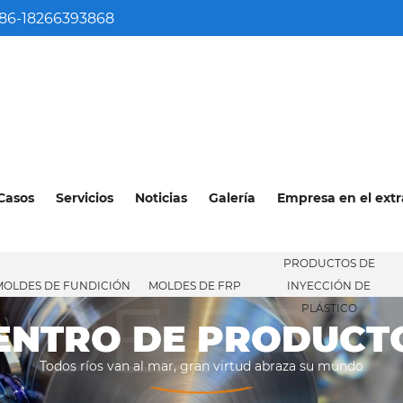
86-18266393868
Casos
Servicios
Noticias
Galería
Empresa en el extr
PRODUCTOS DE
MOLDES DE FUNDICIÓN
MOLDES DE FRP
INYECCIÓN DE
 DE PR
PLÁSTICO
ENTRO DE PRODUCT
Todos ríos van al mar, gran virtud abraza su mundo