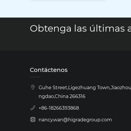
Obtenga las últimas a
Contáctenos
Guhe Street,Ligezhuang Town,Jiaozhou 
ngdao,China 266316
+86-18266393868
nancy.wan@higradegroup.com