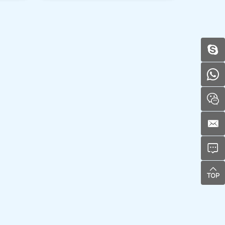
e
rador