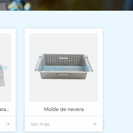
ara
Molde de nevera
e
Ver más