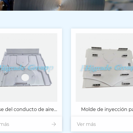
e del conducto de aire
Molde de inyección p
 más
de congelación del
Ver más
placa de cubierta d