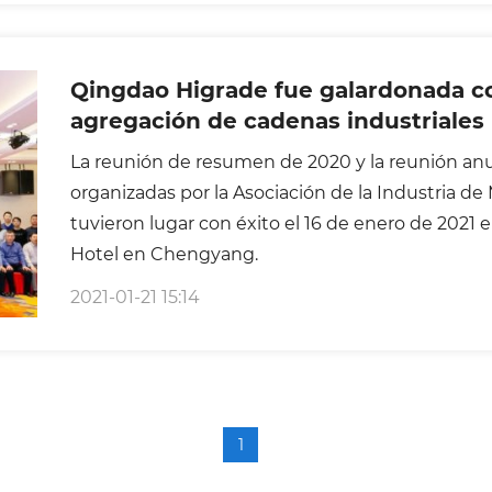
prescritos para garantizar la legitimidad y autor
evaluación. Nuestra empresa ha obtenido 7 cert
Qingdao Higrade fue galardonada co
crediticia en esta ocasión, los cuales son: unid
agregación de cadenas industriales 
integridad de nivel AAA, empresario de integridad
Industria de Moldes & Matrices de 
crediticia corporativa de nivel AAA, certificado de
La reunión de resumen de 2020 y la reunión anu
corporativa de nivel AAA, certificado de crédito 
organizadas por la Asociación de la Industria de
de nivel AAA, unidad de confianza en ejecutar el
tuvieron lugar con éxito el 16 de enero de 2021 
medalla empresarial por ser la unidad de integri
Hotel en Chengyang.
2021-01-21 15:14
1