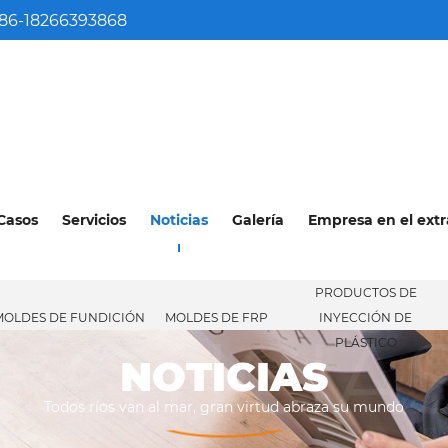
86-18266393868
Casos
Servicios
Noticias
Galería
Empresa en el extr
PRODUCTOS DE
MOLDES DE FUNDICIÓN
MOLDES DE FRP
INYECCIÓN DE
NOTICIA
PLÁSTICO
NOTICIAS
Todos ríos van al mar, gran virtud abraza su mundo