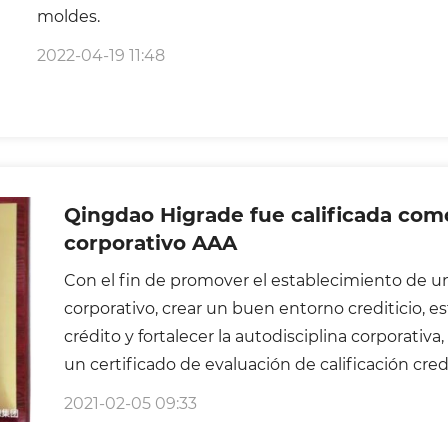
moldes.
2022-04-19 11:48
Qingdao Higrade fue calificada como empresa de créd
corporativo AAA
Con el fin de promover el establecimiento de u
corporativo, crear un buen entorno crediticio, e
crédito y fortalecer la autodisciplina corporativ
un certificado de evaluación de calificación credi
empresas. La evaluación de la calificación credit
2021-02-05 09:33
adhiere a los principios de independencia, imparc
a cabo en estricta conformidad con los estánda