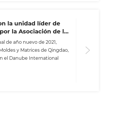
idad de las conclusiones de la
ificados de evaluación
n la unidad líder de
ad demostrativa de gestión de
por la Asociación de la
, certificado de calificación
Qingdao
 calificación crediticia
al de año nuevo de 2021,
empresarial de licitación chino
 Moldes y Matrices de Qingdao,
 contrato de nivel AAA,
en el Danube International
dad y de calidad de nivel AAA.