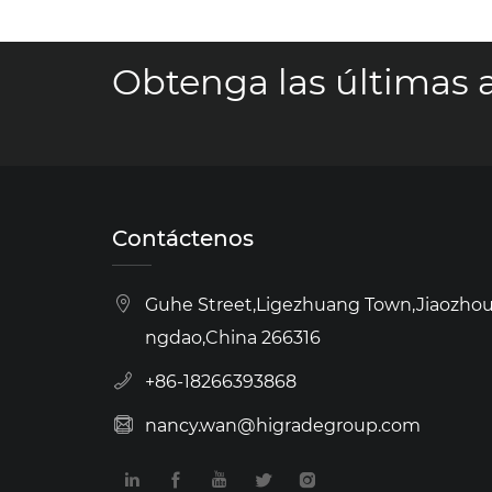
Obtenga las últimas a
Contáctenos
Guhe Street,Ligezhuang Town,Jiaozhou 
ngdao,China 266316
+86-18266393868
nancy.wan@higradegroup.com