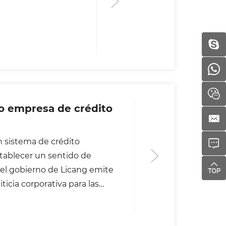
ito
n sistema de crédito
stablecer un sentido de
a, el gobierno de Licang emite
ticia corporativa para las
icia de las empresas chinas se
ialidad y prudencia, y se lleva
res y procedimientos