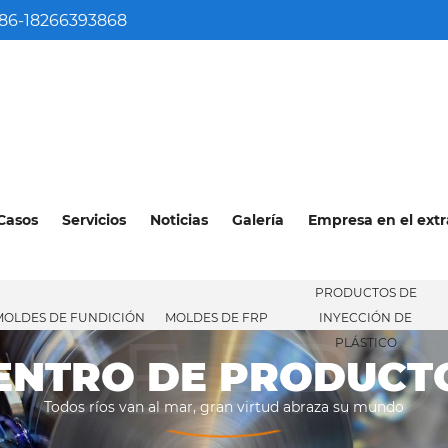
86-18266393868
Casos
Servicios
Noticias
Galería
Empresa en el extr
PRODUCTOS DE
MOLDES DE FUNDICIÓN
MOLDES DE FRP
INYECCIÓN DE
 DE PR
PLÁSTICO
ENTRO DE PRODUCT
Todos ríos van al mar, gran virtud abraza su mundo