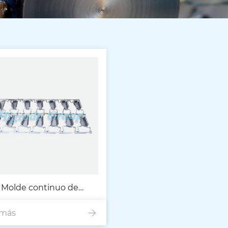
Molde continuo de
 más
mponentes para la viga