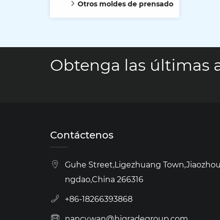
Otros moldes de prensado
Obtenga las últimas a
Contáctenos
Guhe Street,Ligezhuang Town,Jiaozhou 
ngdao,China 266316
+86-18266393868
nancy.wan@higradegroup.com